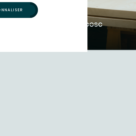
ONNALISER
Jennifer et Sami Dubosc
MANUFACTURE DUBOSC & FILS