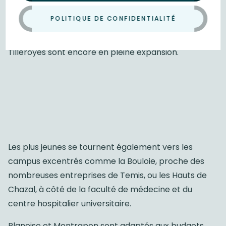
de
programmes immobiliers neufs
.
POLITIQUE DE CONFIDENTIALITÉ
Les rues de Palente et Bregille réservent de belles
surprises tandis que les Montboucons et les
Tilleroyes sont encore en pleine expansion.
Les plus jeunes se tournent également vers les
campus excentrés comme la Bouloie, proche des
nombreuses entreprises de Temis, ou les Hauts de
Chazal, à côté de la faculté de médecine et du
centre hospitalier universitaire.
Planoise et Montrapon sont adaptés aux budgets