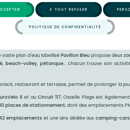
ACCEPTER
✗ TOUT REFUSER
PERS
POLITIQUE DE CONFIDENTIALITÉ
cs d'Osselle
offrent un véritable écrin de nature où déte
vaste plan d'eau labellisé
Pavillon Bleu
propose deux
zon
ë, beach-volley, pétanque
… chacun trouve son activi
snack, restaurant et terrasse, permet de prolonger la jou
EuroVelo 6
et au
Circuit 117
, Osselle Plage est également
0 places de stationnement
, dont des emplacements PMR,
42 emplacements
et une aire dédiée aux
camping-cars