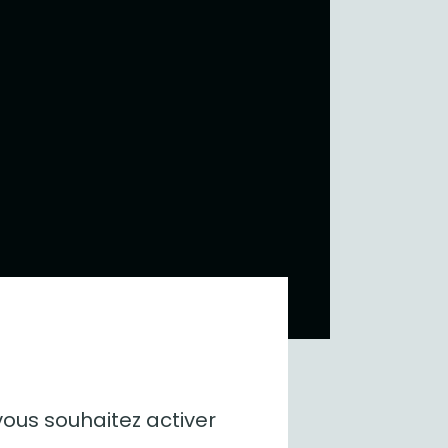
ités en
vous souhaitez activer