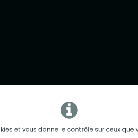
ge, lac et activ
ookies et vous donne le contrôle sur ceux que 