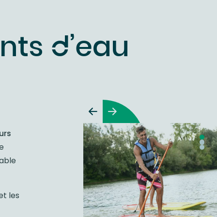
ints d’eau
urs
e
yable
et les