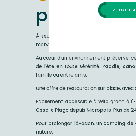
plein air
✓ TOUT 
À seulement
15 km de Besançon
,
les la
merveille.
Au cœur d'un environnement préservé, ce 
de l'été en toute sérénité.
Paddle, cano
famille ou entre amis.
Une offre de restauration sur place, avec 
Facilement accessible à vélo
grâce à
l'
Osselle Plage
depuis Micropolis. Plus de
24
Pour prolonger l'évasion, un
camping de 
nature.