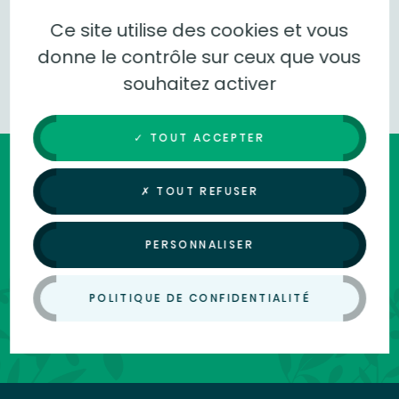
Ce site utilise des cookies et vous
RETOUR
donne le contrôle sur ceux que vous
souhaitez activer
✓ TOUT ACCEPTER
✗ TOUT REFUSER
Faites rayonner Besançon
PERSONNALISER
Vous aussi, participez l’attractivité du Grand
Besançon et faites briller le territoire.
POLITIQUE DE CONFIDENTIALITÉ